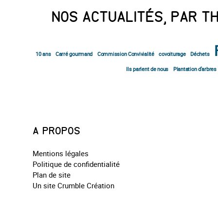
NOS ACTUALITÉS, PAR T
10 ans
Carré gourmand
Commission Convivialité
covoiturage
Déchets
Ils parlent de nous
Plantation d'arbres
A PROPOS
Mentions légales
Politique de confidentialité
Plan de site
Un site Crumble Création