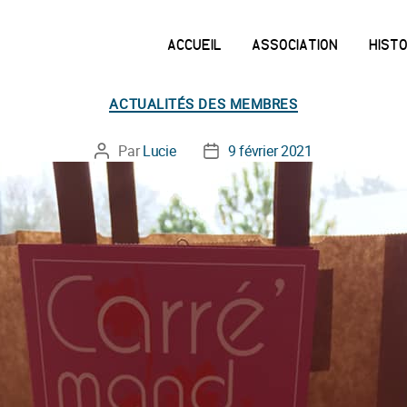
ACCUEIL
ASSOCIATION
HIST
Catégories
ACTUALITÉS DES MEMBRES
Par
Lucie
9 février 2021
Auteur
Date
de
de
l’article
l’article