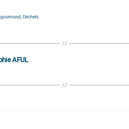
é gourmand
,
Déchets
s
aphie AFUL