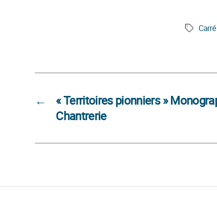
Carr
Étiquette
←
« Territoires pionniers » Monogr
Chantrerie