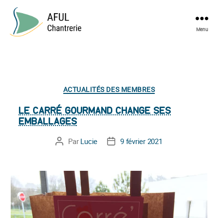
Menu
AFUL
Chantrerie
Catégories
ACTUALITÉS DES MEMBRES
LE CARRÉ GOURMAND CHANGE SES
EMBALLAGES
Par
Lucie
9 février 2021
Auteur
Date
de
de
l’article
l’article