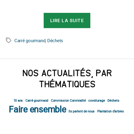
« Le
LIRE LA SUITE
Carré
Gourmand
change
Carré gourmand
,
Déchets
Étiquettes
ses
emballages »
NOS ACTUALITÉS, PAR
THÉMATIQUES
10 ans
Carré gourmand
Commission Convivialité
covoiturage
Déchets
Faire ensemble
Ils parlent de nous
Plantation d'arbres