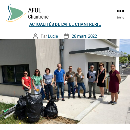
Menu
Catégories
AFUL
ACTUALITÉS DE L'AFUL CHANTRERIE
Chantrerie
Par
Lucie
28 mars 2022
Auteur
Date
de
de
l’article
l’article