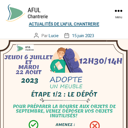
Menu
Catégories
AFUL
ACTUALITÉS DE L'AFUL CHANTRERIE
Chantrerie
Par
Lucie
15 juin 2023
Auteur
Date
de
de
l’article
l’article