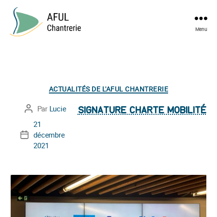
Menu
AFUL
Chantrerie
Catégories
ACTUALITÉS DE L'AFUL CHANTRERIE
Par
Lucie
Auteur
SIGNATURE CHARTE MOBILITÉ
de
21
l’article
décembre
Date
2021
de
l’article