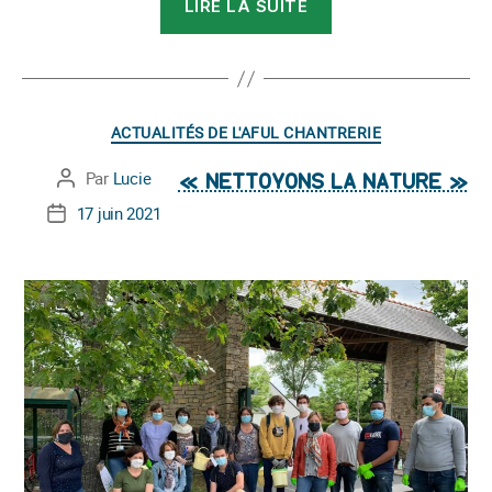
LIRE LA SUITE
l’Erdre
:
Edition
2021 »
Catégories
ACTUALITÉS DE L'AFUL CHANTRERIE
Par
Lucie
Auteur
« NETTOYONS LA NATURE »
de
17 juin 2021
Date
l’article
de
l’article