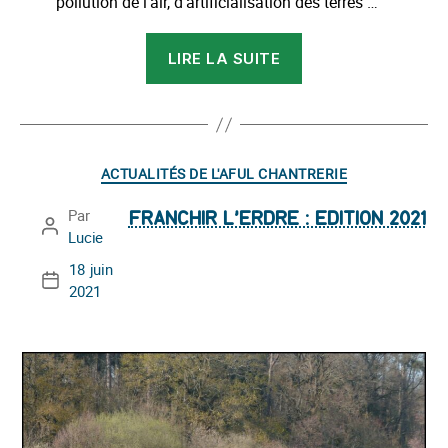
pollution de l’air, d’artificialisation des terres …
« Signature
LIRE LA SUITE
Charte
Mobilité »
Catégories
ACTUALITÉS DE L'AFUL CHANTRERIE
Par
FRANCHIR L’ERDRE : EDITION 2021
Auteur
Lucie
de
18 juin
l’article
Date
2021
de
l’article