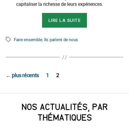
capitaliser la richesse de leurs expériences.
« « Territoires
LIRE LA SUITE
pionniers »
Monographie
AFUL
Faire ensemble
,
Ils parlent de nous
Étiquettes
Chantrerie »
PAGINATION
←
plus récents
1
2
DES
PUBLICATIONS
NOS ACTUALITÉS, PAR
THÉMATIQUES