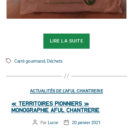
« Le
LIRE LA SUITE
Carré
Gourmand
change
Carré gourmand
,
Déchets
Étiquettes
ses
emballages »
Catégories
ACTUALITÉS DE L'AFUL CHANTRERIE
« TERRITOIRES PIONNIERS »
MONOGRAPHIE AFUL CHANTRERIE
Par
Lucie
20 janvier 2021
Auteur
Date
de
de