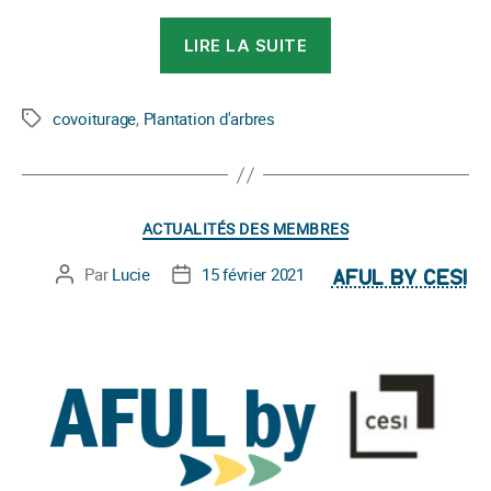
« Vous
LIRE LA SUITE
covoiturez,
nous
plantons
covoiturage
,
Plantation d'arbres
Étiquettes
des
arbres »
Catégories
ACTUALITÉS DES MEMBRES
Par
Lucie
15 février 2021
Auteur
Date
AFUL BY CESI
de
de
l’article
l’article